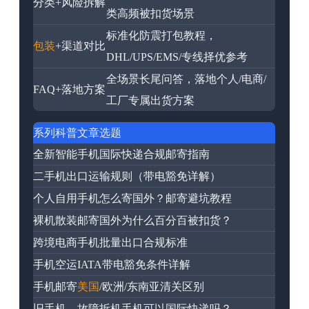
分类+风险拆解
类高频被扣货场景
标准化防震打包教程，
包装
+渠道对比
DHL/UPS/EMS/专线择优参考
全场景长尾问答，落地个人/电商/
FAQ+落地方案
工厂专属出货方案
系列科普文章选题
全新智能手机国际快递合规邮寄指南
二手机出口运输规则（带电豁免详解）
个人自用手机怎么寄国外？邮寄避坑教程
裸机散装邮寄国外为什么百分百被扣货？
跨境电商手机批量出口合规标准
手机空运IATA带电豁免条件详解
手机邮寄
美国
/欧洲/东南亚清关区别
旧手机、故障拆机手机可以国际快递吗？