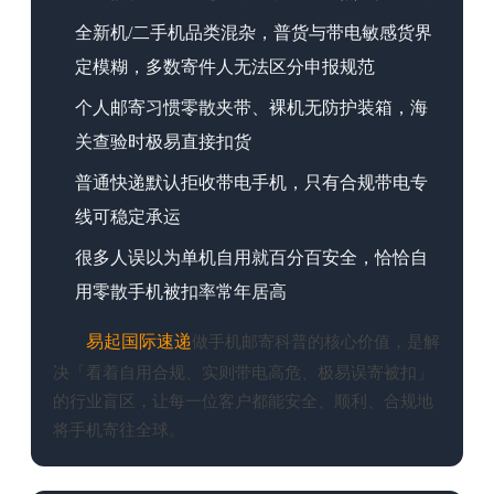
全新机/二手机品类混杂，普货与带电敏感货界
定模糊，多数寄件人无法区分申报规范
个人邮寄习惯零散夹带、裸机无防护装箱，海
关查验时极易直接扣货
普通快递默认拒收带电手机，只有合规带电专
线可稳定承运
很多人误以为单机自用就百分百安全，恰恰自
用零散手机被扣率常年居高
易起
国际速递
做手机邮寄科普的核心价值，是解
决「看着自用合规、实则带电高危、极易误寄被扣」
的行业盲区，让每一位客户都能安全、顺利、合规地
将手机寄往全球。