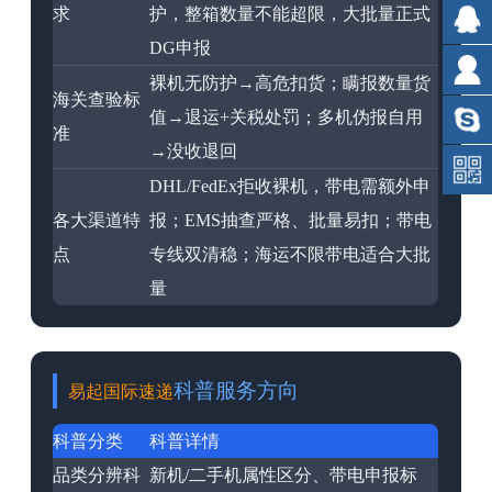
求
护，整箱数量不能超限，大批量正式
DG申报
裸机无防护→高危扣货；瞒报数量货
海关查验标
值→退运+关税处罚；多机伪报自用
准
→没收退回
DHL/FedEx拒收裸机，带电需额外申
各大渠道特
报；EMS抽查严格、批量易扣；带电
点
专线双清稳；海运不限带电适合大批
量
科普服务方向
易起
国际速递
科普分类
科普详情
品类分辨科
新机/二手机属性区分、带电申报标