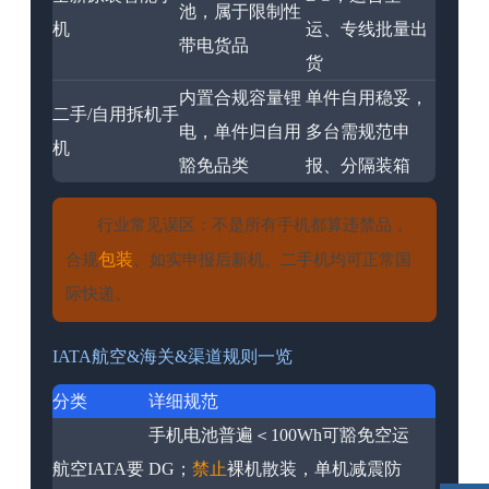
池，属于限制性
机
运、专线批量出
带电货品
货
内置合规容量锂
单件自用稳妥，
二手/自用拆机手
电，单件归自用
多台需规范申
机
豁免品类
报、分隔装箱
行业常见误区：不是所有手机都算违禁品，
包装
合规
、如实申报后新机、二手机均可正常国
际快递。
IATA航空&海关&渠道规则一览
分类
详细规范
手机电池普遍＜100Wh可豁免空运
航空IATA要
DG；
禁止
裸机散装，单机减震防