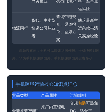
外贸企业
机出口海外
料、整单退
运风险
查询带电规
货代、中小型
缺乏最新空
则、渠道报
物流同行
快递公司从业
运条款与清
价、合规方
者
关实操经验
案
高频搜索词：手机可以快递到国外吗、手机快递到国
外、华为手机快递到国外、手机快递到国外运费多少
手机跨境运输核心知识点汇总
货品类型
产品属性
运输规则
合规
包装
可豁免
原厂内置锂电
全新原装智能手
DG，适合空