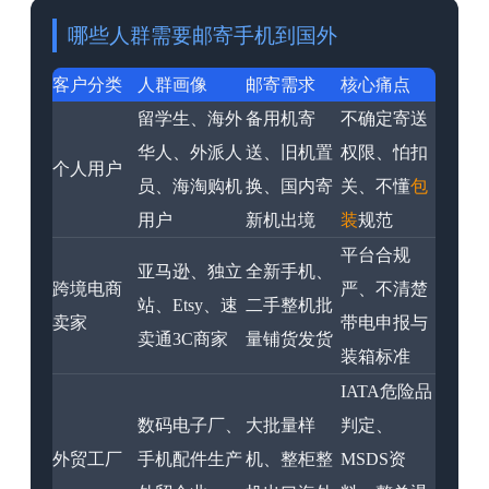
哪些人群需要邮寄手机到国外
客户分类
人群画像
邮寄需求
核心痛点
留学生、海外
备用机寄
不确定寄送
华人、外派人
送、旧机置
权限、怕扣
个人用户
员、海淘购机
换、国内寄
关、不懂
包
用户
新机出境
装
规范
平台合规
亚马逊、独立
全新手机、
跨境电商
严、不清楚
站、Etsy、速
二手整机批
卖家
带电申报与
卖通3C商家
量铺货发货
装箱标准
IATA危险品
数码电子厂、
大批量样
判定、
外贸工厂
手机配件生产
机、整柜整
MSDS资